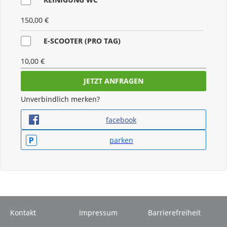
150,00 €
E-SCOOTER (PRO TAG)
10,00 €
FAHRRADTRÄGER FÜR
HECKKLAPPE/ANHÄNGEVORRICHTUNG (PRO
Unverbindlich merken?
TAG)
facebook
10,00 €
parken
SERVICEPAUSCHALE GRAND CALIFORNIA
(PFLICHT)
150,00 €
SERVICEPAUSCHALE T6/T7 CALIFORNIA
(PFLICHT)
Kontakt
Impressum
Barrierefreiheit
75,00 €