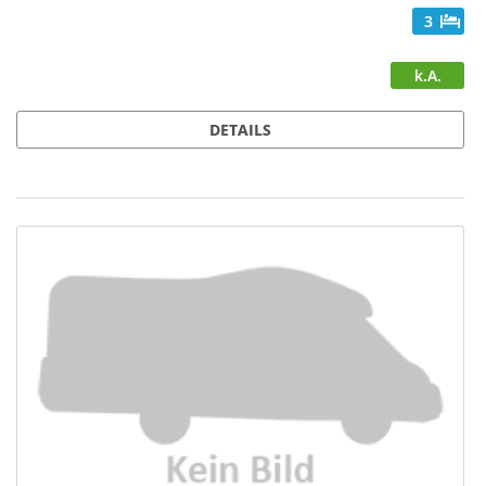
3
k.A.
DETAILS