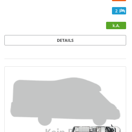
2
k.A.
DETAILS