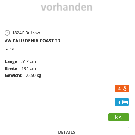
18246
Bützow
VW CALIFORNIA COAST TDI
false
Länge
517 cm
Breite
194 cm
Gewicht
2850 kg
4
4
k.A.
DETAILS