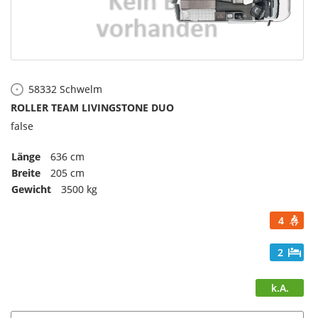
58332
Schwelm
ROLLER TEAM LIVINGSTONE DUO
false
Länge
636 cm
Breite
205 cm
Gewicht
3500 kg
4
2
k.A.