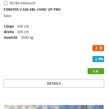
95183
Feilitzsch
FORSTER V 636 EBL LIVIN' UP PRO
false
Länge
636 cm
Breite
205 cm
Gewicht
3500 kg
4
2
k.A.
DETAILS