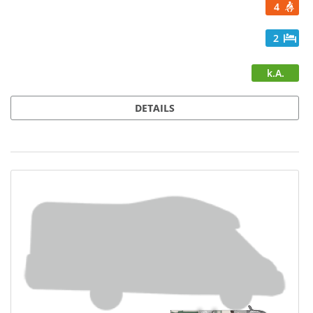
4
2
k.A.
DETAILS