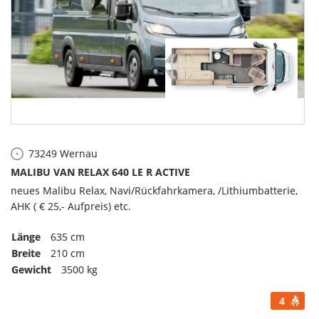
73249
Wernau
MALIBU VAN RELAX 640 LE R ACTIVE
neues Malibu Relax, Navi/Rückfahrkamera, /Lithiumbatterie,
AHK ( € 25,- Aufpreis) etc.
Länge
635 cm
Breite
210 cm
Gewicht
3500 kg
4