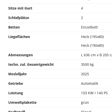
Sitze mit Gurt
4
Schlafplätze
2
Betten
Einzelbett
Liegeflächen
Heck (195x80)
Heck (190x80)
Abmessungen
L 636 cm x B 205 
techn. zul. Gesamtgewicht
3500 kg
Modelljahr
2025
Getriebe
Automatik
Leistung
103 KW / 140 PS
Umweltplakette
grün
Kraftstoff
Diesel