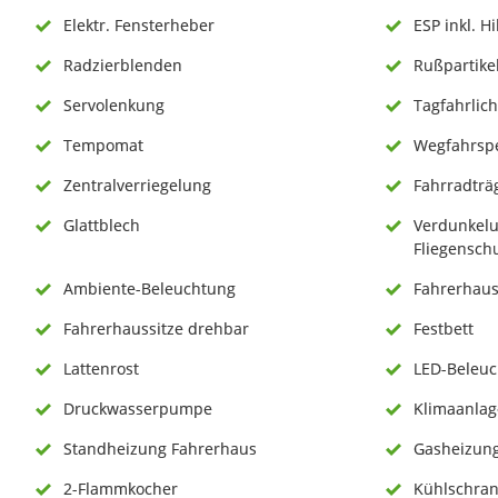
Elektr. Fensterheber
ESP inkl. Hi
Radzierblenden
Rußpartikel
Servolenkung
Tagfahrlich
Tempomat
Wegfahrsp
Zentralverriegelung
Fahrradträ
Glattblech
Verdunkel
Fliegenschu
Ambiente-Beleuchtung
Fahrerhau
Fahrerhaussitze drehbar
Festbett
Lattenrost
LED-Beleu
Druckwasserpumpe
Klimaanlag
Standheizung Fahrerhaus
Gasheizun
2-Flammkocher
Kühlschran