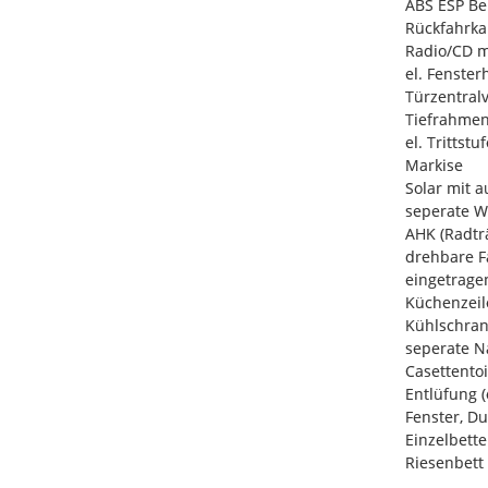
ABS ESP Be
Rückfahrk
Radio/CD m
el. Fenster
Türzentral
Tiefrahmen
el. Trittstu
Markise
Solar mit 
seperate 
AHK (Radtr
drehbare F
eingetragen
Küchenzeil
Kühlschran
seperate N
Casettento
Entlüfung 
Fenster, D
Einzelbette
Riesenbett