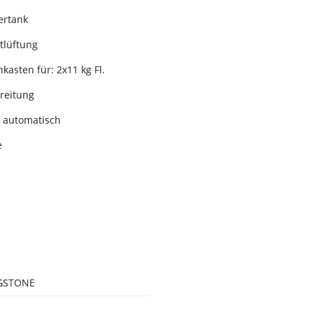
ertank
tlüftung
kasten für: 2x11 kg Fl.
reitung
 automatisch
e
GSTONE