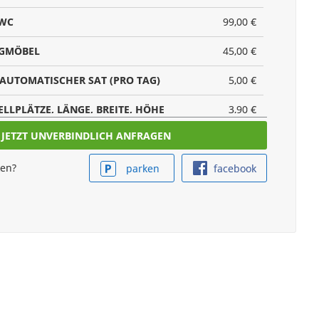
 WC
99,00 €
NGMÖBEL
45,00 €
LAUTOMATISCHER SAT (PRO TAG)
5,00 €
ELLPLÄTZE, LÄNGE, BREITE, HÖHE
3,90 €
GGESCHIRR
45,00 €
ken?
parken
facebook