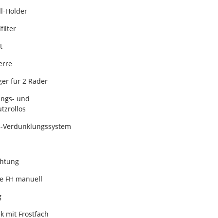
ll-Holder
filter
t
erre
ger für 2 Räder
ungs- und
tzrollos
s-Verdunklungssystem
chtung
e FH manuell
g
k mit Frostfach