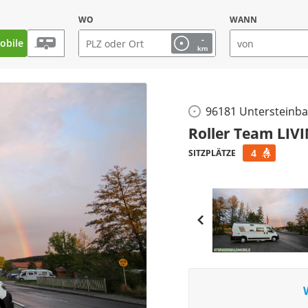
WO
WANN
-
bile
km
96181 Untersteinb
Roller Team LI
4
SITZPLÄTZE