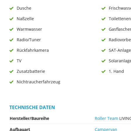
Dusche
Frischwass
Naßzelle
Toilettenen
Warmwasser
Gasflaschen
Radio/Tuner
Radiovorbe
Rückfahrkamera
SAT-Anlage
TV
Solaranlag
Zusatzbatterie
1. Hand
Nichtraucherfahrzeug
TECHNISCHE DATEN
Hersteller/Baureihe
Roller Team
LIVIN
Aufbauart
Campervan