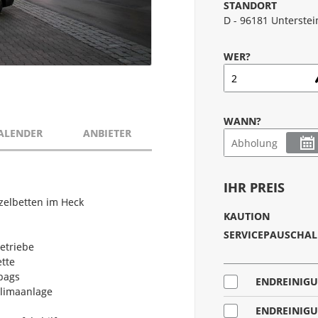
STANDORT
D - 96181 Unterste
WER?
WANN?
ALENDER
ANBIETER
IHR PREIS
elbetten im Heck
KAUTION
SERVICEPAUSCHAL
etriebe
ette
bags
ENDREINIG
limaanlage
ENDREINIGU