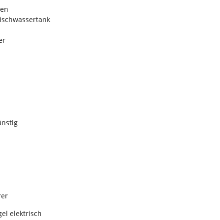
hen
rischwassertank
er
ünstig
rer
el elektrisch