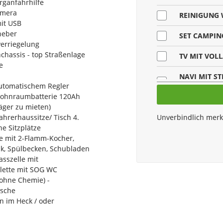
rganfahrhilfe
amera
REINIGUNG
it USB
heber
SET CAMPI
verriegelung
chassis - top Straßenlage
TV MIT VOL
fe
NAVI MIT ST
automatischem Regler
(PRO TAG)
Wohnraumbatterie 120Ah
äger zu mieten)
SET CAMPIN
ahrerhaussitze/ Tisch 4.
Unverbindlich mer
e Sitzplätze
e mit 2-Flamm-Kocher,
k, Spülbecken, Schubladen
asszelle mit
ilette mit SOG WC
(ohne Chemie) -
usche
n im Heck / oder