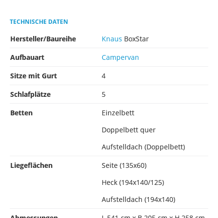
TECHNISCHE DATEN
Hersteller/Baureihe
Knaus
BoxStar
Aufbauart
Campervan
Sitze mit Gurt
4
Schlafplätze
5
Betten
Einzelbett
Doppelbett quer
Aufstelldach (Doppelbett)
Liegeflächen
Seite (135x60)
Heck (194x140/125)
Aufstelldach (194x140)
Abmessungen
L 541 cm x B 205 cm x H 258 cm