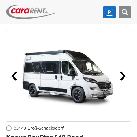
03149 Groß-Schacksdorf