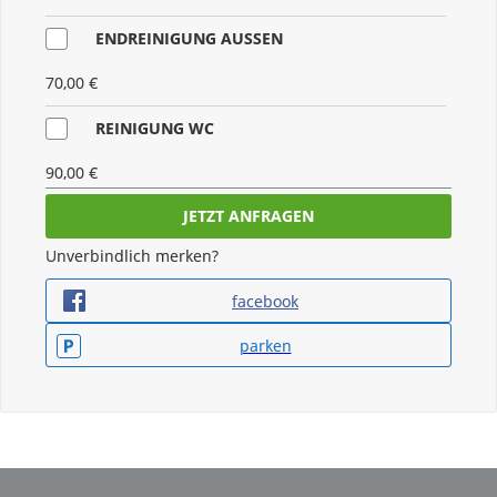
ENDREINIGUNG AUSSEN
70,00 €
REINIGUNG WC
90,00 €
ANHÄNGERKUPPLUNG WENN VORHANDEN
Unverbindlich merken?
50,00 €
facebook
FAHRRADTRÄGER WENN VORHAND.
parken
50,00 €