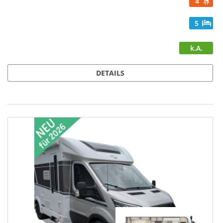
4
5
k.A.
DETAILS