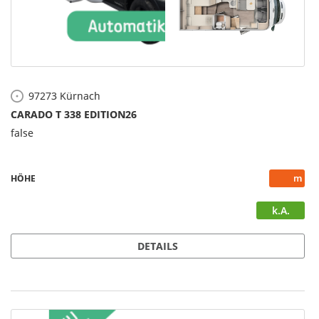
97273
Kürnach
CARADO T 338 EDITION26
false
HÖHE
k.A.
DETAILS