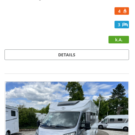
4
3
k.A.
DETAILS