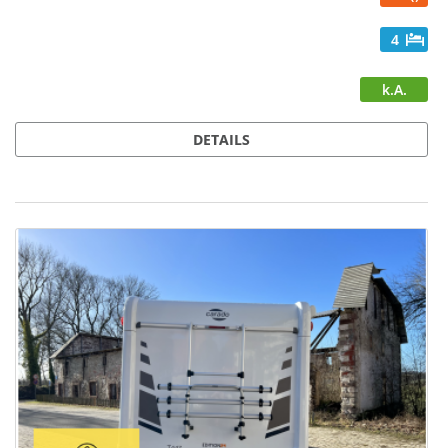
4
k.A.
DETAILS