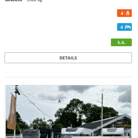
4
4
k.A.
DETAILS