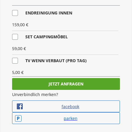
ENDREINIGUNG INNEN
159,00 €
SET CAMPINGMÖBEL
59,00 €
TV WENN VERBAUT (PRO TAG)
5,00 €
HAUSTIER (PRO TAG)
Unverbindlich merken?
5,00 €
facebook
REINIGUNG WC
parken
kostenfrei