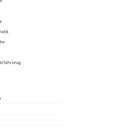
ch
e
atik
che
erfahrzeug
n