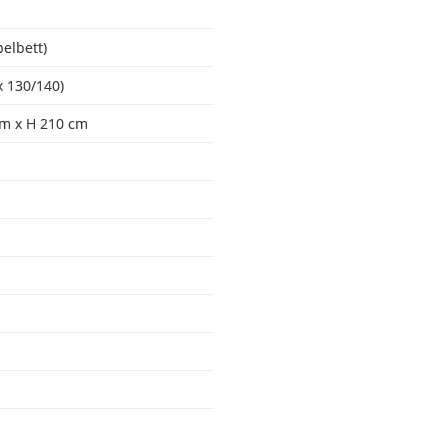
elbett)
x 130/140)
cm x H 210 cm