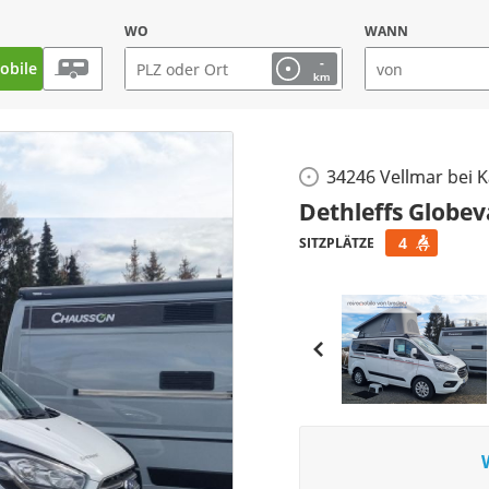
WO
WANN
-
bile
km
34246 Vellmar bei K
Dethleffs Globe
4
SITZPLÄTZE