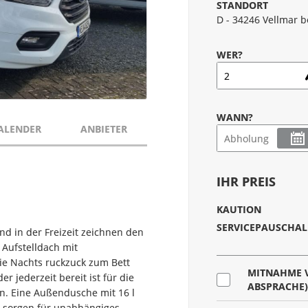
STANDORT
D - 34246 Vellmar b
WER?
WANN?
ALENDER
ANBIETER
IHR PREIS
KAUTION
SERVICEPAUSCHAL
und in der Freizeit zeichnen den
 Aufstelldach mit
die Nachts ruckzuck zum Bett
MITNAHME 
 jederzeit bereit ist für die
ABSPRACHE)
en. Eine Außendusche mit 16 l
e sorgen für unabhängiges