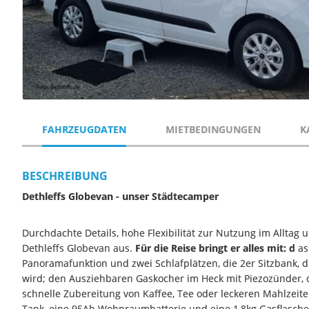
FAHRZEUGDATEN
MIETBEDINGUNGEN
K
BESCHREIBUNG
Dethleffs Globevan - unser Städtecamper
Durchdachte Details, hohe Flexibilität zur Nutzung im Alltag 
Dethleffs Globevan aus.
Für die Reise bringt er alles mit: d
as
Panoramafunktion und zwei Schlafplätzen, die 2er Sitzbank, 
wird; den Ausziehbaren Gaskocher im Heck mit Piezozünder, der
schnelle Zubereitung von Kaffee, Tee oder leckeren Mahlzeit
Tank, eine 95Ah Wohnraumbatterie und eine 1,8kg Gasflasch