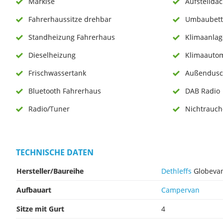
Markise
Aufstellda
Fahrerhaussitze drehbar
Umbaubett
Standheizung Fahrerhaus
Klimaanlag
Dieselheizung
Klimaautom
Frischwassertank
Außendus
Bluetooth Fahrerhaus
DAB Radio
Radio/Tuner
Nichtrauch
TECHNISCHE DATEN
Hersteller/Baureihe
Dethleffs
Globeva
Aufbauart
Campervan
Sitze mit Gurt
4