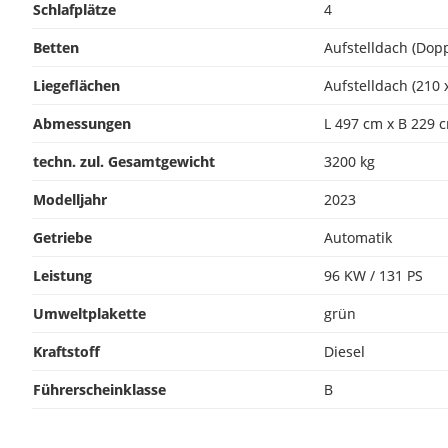
Schlafplätze
4
Betten
Aufstelldach (Dopp
Liegeflächen
Aufstelldach (210 
Abmessungen
L 497 cm x B 229 
techn. zul. Gesamtgewicht
3200 kg
Modelljahr
2023
Getriebe
Automatik
Leistung
96 KW / 131 PS
Umweltplakette
grün
Kraftstoff
Diesel
Führerscheinklasse
B