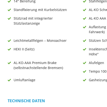
14" Bereifung
Stahlfelgen
Standfixierung mit Kurbelstützen
AL-KO Schw
Stützrad mit integrierter
AL-KO AAA
Stützlastanzeige
Auflastung 
Fahrwerk)
Leichtmetallfelgen – Monoachser
Stützen Sc
HEKI II (Seitz)
Insektensc
Höhe"
AL-KO-AAA Premium Brake
Alufelgen
(selbstnachstellende Bremsen)
Tempo 100
Umluftanlage
Gasheizun
TECHNISCHE DATEN