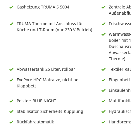
Gasheizung TRUMA S 5004
Zentrale A
Außenabflu
TRUMA Therme mit Anschluss für
Frischwasse
Küche und T-Raum (nur 230 V Betrieb)
Warmwasse
Boiler mit 
Duschausrü
Abwasserta
Therme)
Abwassertank 25 Liter, rollbar
Textiler R
EvoPore HRC Matratze, nicht bei
Etagenbett 
Klappbett
Einsäulenh
Polster: BLUE NIGHT
Multifunkti
Stabilisator-Sicherheits-Kupplung
Hydraulisc
Rückfahrautomatik
Handbremse