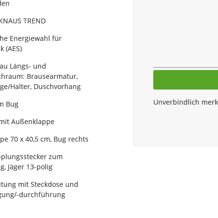
den
 KNAUS TREND
he Energiewahl für
k (AES)
au Längs- und
chraum: Brausearmatur,
ge/Halter, Duschvorhang
Unverbindlich mer
im Bug
mit Außenklappe
pe 70 x 40,5 cm, Bug rechts
pplungsstecker zum
, Jäger 13-polig
itung mit Steckdose und
gung/-durchführung