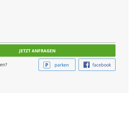
ken?
parken
facebook