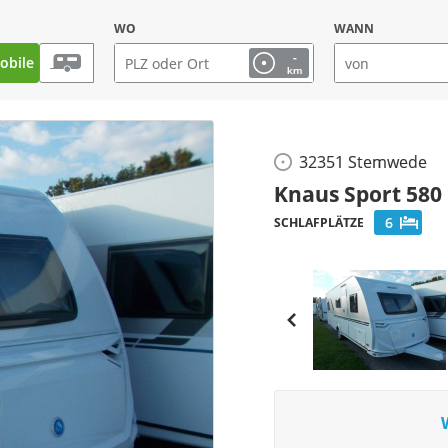
WO
WANN
-
bile
km
32351 Stemwede
Knaus Sport 580
6
SCHLAFPLÄTZE