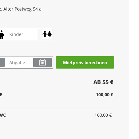
, Alter Postweg 54 a
Mietpreis berechnen
AB 55 €
E
100,00 €
 WC
160,00 €