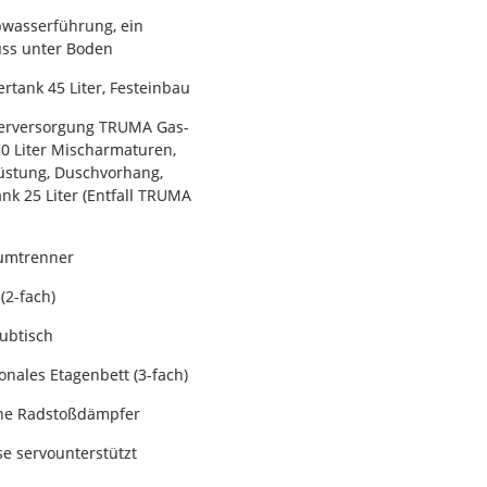
bwasserführung, ein
ss unter Boden
rtank 45 Liter, Festeinbau
rversorgung TRUMA Gas-
10 Liter Mischarmaturen,
stung, Duschvorhang,
nk 25 Liter (Entfall TRUMA
aumtrenner
(2-fach)
ubtisch
onales Etagenbett (3-fach)
he Radstoßdämpfer
 servounterstützt