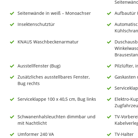
Seitenwän
Seitenwände in weiß – Monoachser
Aufbautür
Insektenschutztür
Automatisc
Kühlschran
KNAUS Waschbeckenarmatur
Duschausb
Winkelwas
Brausestan
Ausstellfenster (Bug)
Pilzlüfter, 
Zusätzliches ausstellbares Fenster,
Gaskasten 
Bug rechts
Serviceklap
Serviceklappe 100 x 40,5 cm, Bug links
Elektro-Ku
Zugfahrzeug
Schwanenhalsleuchten dimmbar und
TV-Vorbere
mit Nachtlicht
Kabelverle
Umformer 240 VA
TV-Halter