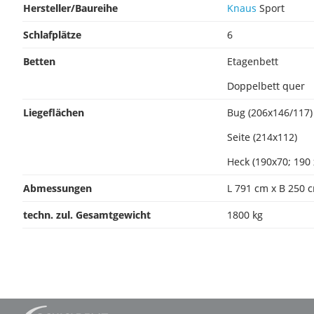
Hersteller/Baureihe
Knaus
Sport
Schlafplätze
6
Betten
Etagenbett
Doppelbett quer
Liegeflächen
Bug (206x146/117)
Seite (214x112)
Heck (190x70; 190 
Abmessungen
L 791 cm x B 250 
techn. zul. Gesamtgewicht
1800 kg