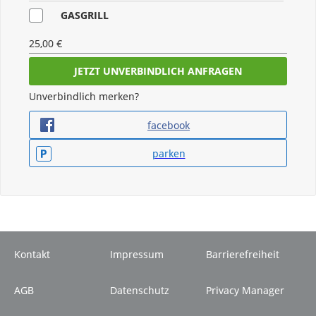
GASGRILL
25,00 €
ABHOLUNG SAMSTAGS
Unverbindlich merken?
79,00 €
facebook
NAVIGATION
parken
40,00 €
WINTERREIFEN
99,00 €
FAHRERHAUS ISOMATTE
Kontakt
Impressum
Barrierefreiheit
25,00 €
AGB
Datenschutz
Privacy Manager
HUND