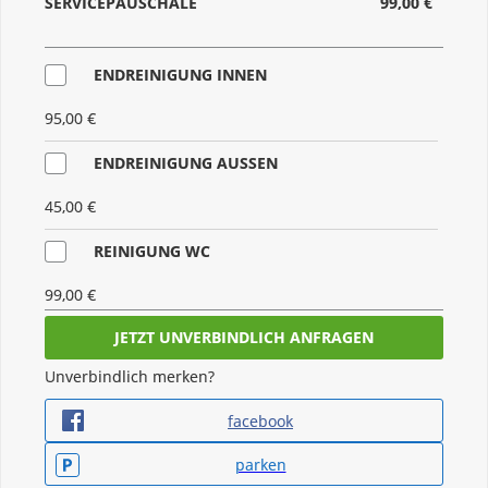
SERVICEPAUSCHALE
99,00 €
ENDREINIGUNG INNEN
95,00 €
ENDREINIGUNG AUSSEN
45,00 €
REINIGUNG WC
99,00 €
SET CAMPINGMÖBEL
Unverbindlich merken?
45,00 €
facebook
BETTWÄSCHE
parken
50,00 €