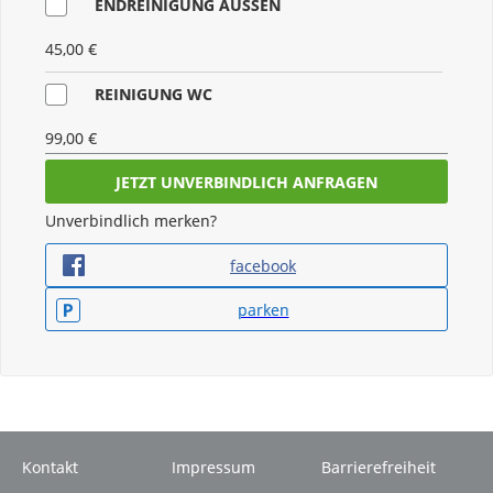
ENDREINIGUNG AUSSEN
45,00 €
REINIGUNG WC
99,00 €
SET CAMPINGMÖBEL
Unverbindlich merken?
45,00 €
facebook
BETTWÄSCHE
parken
50,00 €
TV MIT VOLLAUTOMATISCHER SAT (PRO TAG)
5,00 €
NAVI MIT STELLPLÄTZE, LÄNGE, BREITE,
Kontakt
Impressum
Barrierefreiheit
HÖHE (PRO TAG)