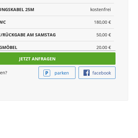
UNGSKABEL 25M
kostenfrei
 WC
180,00 €
/RÜCKGABE AM SAMSTAG
50,00 €
NGMÖBEL
20,00 €
UNG INNEN
89,00 €
ken?
NG AUSSEN
59,00 €
parken
facebook
- SEGWAY NINEBOT MAX G3 (PRO TAG)
19,90 €