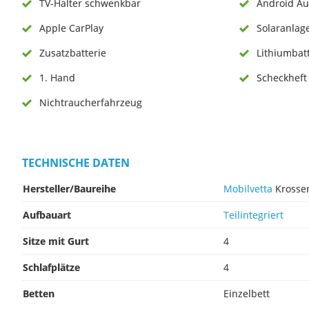
TV-Halter schwenkbar
Android Au
Apple CarPlay
Solaranlag
Zusatzbatterie
Lithiumbat
1. Hand
Scheckheft 
Nichtraucherfahrzeug
TECHNISCHE DATEN
Hersteller/Baureihe
Mobilvetta
Krosse
Aufbauart
Teilintegriert
Sitze mit Gurt
4
Schlafplätze
4
Betten
Einzelbett