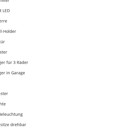
filter
t LED
erre
ll-Holder
tür
ster
ger für 3 Räder
ger in Garage
ster
hte
Beleuchtung
sitze drehbar