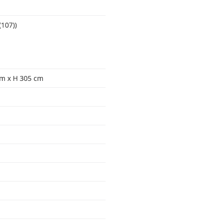
107))
cm x H 305 cm