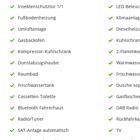
Insektenschutztür 1/1
LED-Beleu
Fußbodenheizung
Klimaanlag
Umluftanlage
Dieselheiz
Gasbackofen
Kühlschran
Kompressor-Kühlschrank
2-Flammko
Dunstabzugshaube
Warmwasse
Raumbad
Frischwass
Frischwassertank
Dusche sep
Cassetten-Toilette
Gasflaschen
Bluetooth Fahrerhaus
DAB Radio
Radio/Tuner
Rückfahrk
SAT-Anlage automatisch
TV