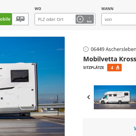
WO
WANN
-
bile
km
06449 Ascherslebe
Mobilvetta Kross
4
SITZPLÄTZE