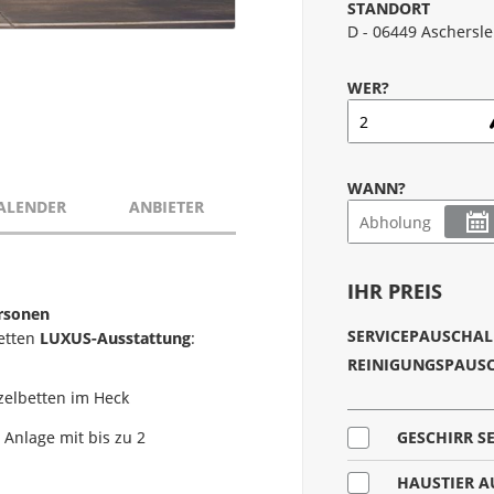
STANDORT
D - 06449 Aschersle
WER?
WANN?
ALENDER
ANBIETER
IHR PREIS
rsonen
SERVICEPAUSCHAL
letten
LUXUS-Ausstattung
:
REINIGUNGSPAUS
zelbetten im Heck
 Anlage mit bis zu 2
GESCHIRR SE
HAUSTIER A