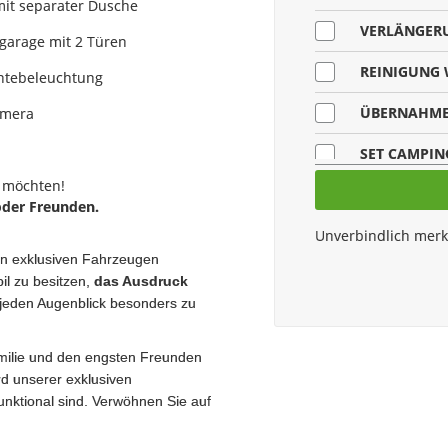
it separater Dusche
VERLÄNGER
garage mit 2 Türen
REINIGUNG
ntebeleuchtung
ÜBERNAHME
amera
SET CAMPI
n möchten!
ENDREINIG
oder Freunden.
Unverbindlich mer
ENDREINIGU
ren exklusiven Fahrzeugen
E-SCOOTER 
il zu besitzen,
das Ausdruck
 jeden Augenblick besonders zu
ilie und den engsten Freunden
d unserer exklusiven
unktional sind. Verwöhnen Sie auf