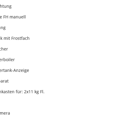
chtung
e FH manuell
ung
k mit Frostfach
cher
rboiler
ertank-Anzeige
arat
kasten für: 2x11 kg Fl.
amera