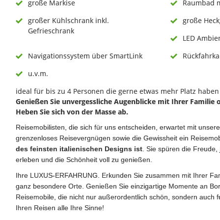
große Markise
Raumbad m
großer Kühlschrank inkl.
große Heck
Gefrieschrank
LED Ambie
Navigationssystem über SmartLink
Rückfahrk
u.v.m.
ideal für bis zu 4 Personen die gerne etwas mehr Platz habe
Genießen Sie unvergessliche Augenblicke mit Ihrer Familie 
Heben Sie sich von der Masse ab.
Reisemobilisten, die sich für uns entscheiden, erwartet mit unse
grenzenloses Reisevergnügen sowie die Gewissheit ein Reisemob
des feinsten italienischen Designs ist
. Sie spüren die Freude,
erleben und die Schönheit voll zu genießen.
Ihre LUXUS-ERFAHRUNG. Erkunden Sie zusammen mit Ihrer Fam
ganz besondere Orte. Genießen Sie einzigartige Momente an Bor
Reisemobile, die nicht nur außerordentlich schön, sondern auch f
Ihren Reisen alle Ihre Sinne!