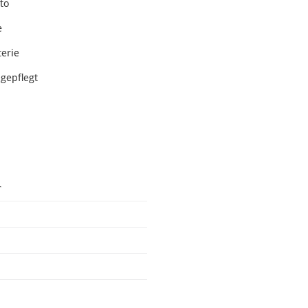
to
e
terie
gepflegt
r