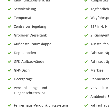
Multifunktionslenkrad
Rußpartikel
Servolenkung
Tagfahrlich
Tempomat
Wegfahrsp
Zentralverriegelung
ESP inkl. Hi
Größerer Dieseltank
2. Garagen
Außenstauraumklappe
Ausstellfen
Doppelboden
Fahrradträ
GFK-Aufbauwände
Fahrradträ
GFK-Dach
Markise
Heckgarage
Rahmenfen
Verdunkelungs- und
Vorzeltleuc
Fliegenschutzrollos
Ambiente-
Fahrerhaus-Verdunklungssystem
Fahrerhaus