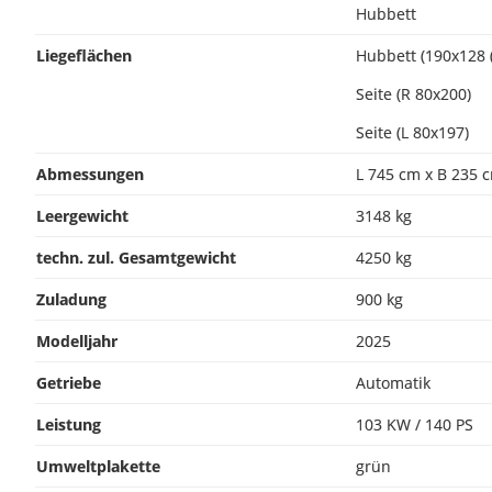
Hubbett
Liegeflächen
Hubbett (190x128 (
Seite (R 80x200)
Seite (L 80x197)
Abmessungen
L 745 cm x B 235 
Leergewicht
3148 kg
techn. zul. Gesamtgewicht
4250 kg
Zuladung
900 kg
Modelljahr
2025
Getriebe
Automatik
Leistung
103 KW / 140 PS
Umweltplakette
grün