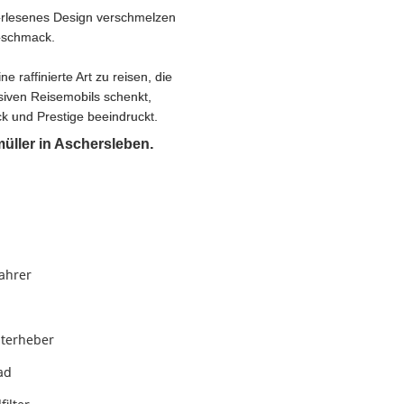
 erlesenes Design verschmelzen
Geschmack.
e raffinierte Art zu reisen, die
siven Reisemobils schenkt,
k und Prestige beeindruckt.
üller in Aschersleben.
fahrer
sterheber
ad