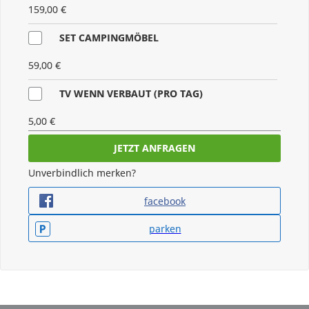
159,00 €
SET CAMPINGMÖBEL
59,00 €
TV WENN VERBAUT (PRO TAG)
5,00 €
HAUSTIER (PRO TAG)
Unverbindlich merken?
5,00 €
facebook
REINIGUNG WC
parken
kostenfrei
MOBILES KLIMAGERÄT (PRO TAG)
5,00 €